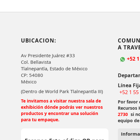
UBICACION:
COMUN
A TRAV
Av Presidente Juárez #33
+52 1
Col. Bellavista
Tlalnepantla, Estado de México
Departa
CP: 54080
México
Línea Fij
(Dentro de World Park Tlalnepantla III)
+52 1 55
Te invitamos a visitar nuestra sala de
Por favor
exhibición dónde podrás ver nuestros
Recursos
productos y encontrar una solución
2730
si n
para tu empaque.
equipo de
Informa