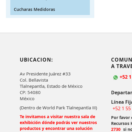
Cucharas Medidoras
UBICACION:
COMUN
A TRAV
Av Presidente Juárez #33
+52 1
Col. Bellavista
Tlalnepantla, Estado de México
Departa
CP: 54080
México
Línea Fij
(Dentro de World Park Tlalnepantla III)
+52 1 55
Te invitamos a visitar nuestra sala de
Por favor
exhibición dónde podrás ver nuestros
Recursos
productos y encontrar una solución
2730
si n