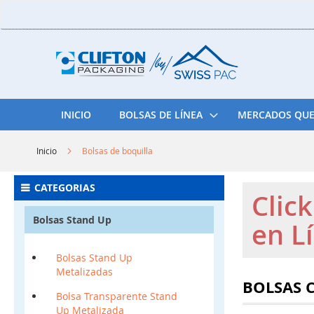
Skip
to
Content
INICIO
BOLSAS DE LÍNEA
MERCADOS QUE
Inicio
Bolsas de boquilla
CATEGORIAS
Clic
Bolsas Stand Up
en L
Bolsas Stand Up
Metalizadas
BOLSAS 
Bolsa Transparente Stand
Up Metalizada