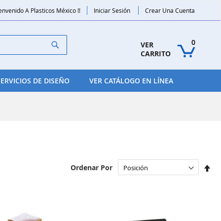
envenido A Plasticos México !!
Iniciar Sesión
Crear Una Cuenta
Search
0
VER 
CARRITO
SERVICIOS DE DISEÑO
VER CATÁLOGO EN LÍNEA
Set
Ordenar Por
De
Dir