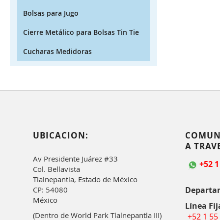
Bolsas para Jugo
Cierre Metálico para Bolsas Tin Tie
Cucharas Medidoras
UBICACION:
COMUN
A TRAV
Av Presidente Juárez #33
+52 1
Col. Bellavista
Tlalnepantla, Estado de México
Departa
CP: 54080
México
Línea Fij
(Dentro de World Park Tlalnepantla III)
+52 1 55