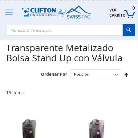
Skip
to
0
VER 
Content
CARRITO
Sea
Transparente Metalizado
Bolsa Stand Up con Válvula
Set
Ordenar Por
Des
Dire
13
Items