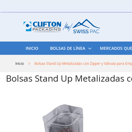
Skip
to
Content
INICIO
BOLSAS DE LÍNEA
MERCADOS QUE
Inicio
Bolsas Stand Up Metalizadas con Zipper y Válvula para Em
Bolsas Stand Up Metalizadas c
Skip
to
the
end
of
the
images