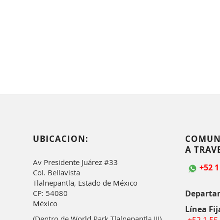
UBICACION:
COMUN
A TRAV
Av Presidente Juárez #33
+52 1
Col. Bellavista
Tlalnepantla, Estado de México
Departa
CP: 54080
México
Línea Fij
(Dentro de World Park Tlalnepantla III)
+52 1 55