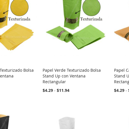
 Texturizado Bolsa
Papel Verde Texturizado Bolsa
Papel C
Ventana
Stand Up con Ventana
Stand 
Rectangular
Rectang
$4.29
-
$11.94
$4.29
-