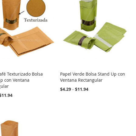
afé Texturizado Bolsa
Papel Verde Bolsa Stand Up con
Up con Ventana
Ventana Rectangular
ular
$4.29
-
$11.94
$11.94