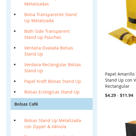
Metalizadas
Bolsa Transparente Stand
Up Metalizada
Both Side Transparent
Stand Up Pouches
Ventana Ovalada Bolsas
Stand Up
Ventana Rectangular Bolsas
Stand Up
Papel Amarillo
Stand Up con 
Papel Kraft Bolsas Stand Up
Rectangular
Bolsas Ecologicas Stand Up
$4.29
-
$11.94
Bolsas Café
Bolsas Stand Up Metalizada
con Zipper & Válvula