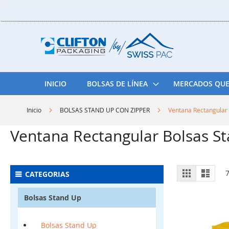
Skip
to
Content
INICIO
BOLSAS DE LÍNEA
MERCADOS QUE
Inicio
BOLSAS STAND UP CON ZIPPER
Ventana Rectangular
Ventana Rectangular Bolsas S
View
Grid
List
CATEGORIAS
as
Bolsas Stand Up
Bolsas Stand Up