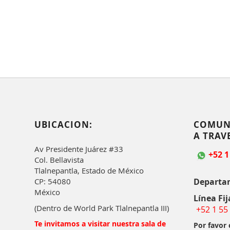
UBICACION:
COMUN
A TRAV
Av Presidente Juárez #33
+52 1
Col. Bellavista
Tlalnepantla, Estado de México
Departa
CP: 54080
México
Línea Fij
(Dentro de World Park Tlalnepantla III)
+52 1 55
Te invitamos a visitar nuestra sala de
Por favor