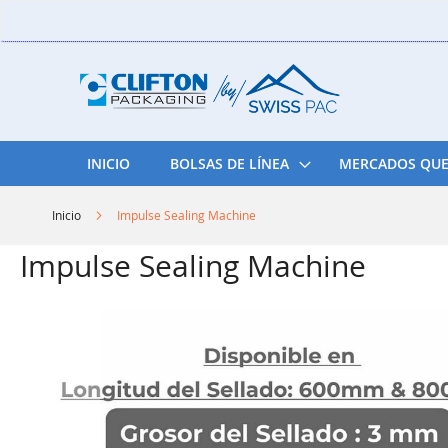
Skip
to
Content
INICIO
BOLSAS DE LÍNEA
MERCADOS QUE
Inicio
Impulse Sealing Machine
Impulse Sealing Machine
Skip
to
the
end
of
the
images