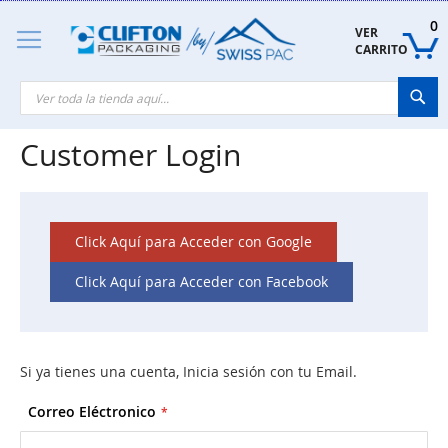
Skip
to
0
VER 
Content
CARRITO
Sea
Customer Login
Click Aquí para Acceder con Google
Click Aquí para Acceder con Facebook
Si ya tienes una cuenta, Inicia sesión con tu Email.
Correo Eléctronico