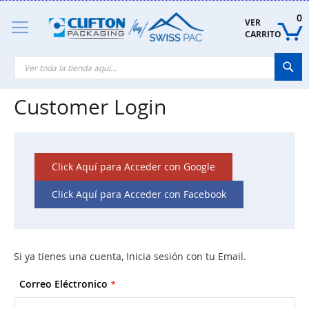
Skip
to
0
VER 
Content
CARRITO
Sea
Customer Login
Click Aquí para Acceder con Google
Click Aquí para Acceder con Facebook
Si ya tienes una cuenta, Inicia sesión con tu Email.
Correo Eléctronico