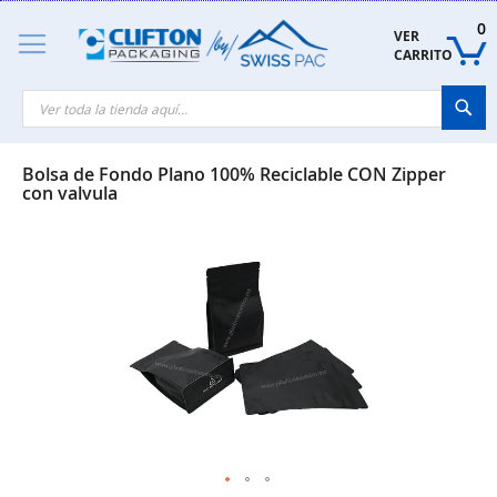
Skip
to
0
VER 
Content
CARRITO
Sea
Bolsa de Fondo Plano 100% Reciclable CON Zipper
con valvula
Skip
to
the
end
of
the
images
gallery