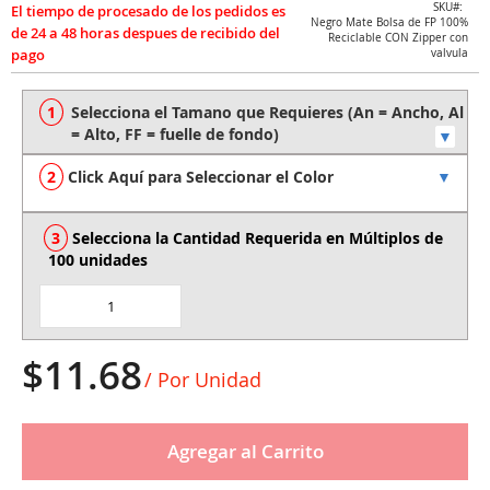
Skip
SKU
Negro Mate Bolsa de FP 100%
to
Reciclable CON Zipper con
the
valvula
beginning
of
the
images
gallery
Click Aquí para Seleccionar el Color
Selecciona la Cantidad Requerida en Múltiplos de 
100 unidades
$11.68
/ Por Unidad
Agregar al Carrito