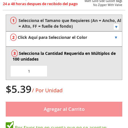
Matt Gold Side Gusset Bags
to
No Zipper With Valve
the
beginning
of
the
images
Click Aquí para Seleccionar el Color
gallery
Selecciona la Cantidad Requerida en Múltiplos de 
100 unidades
$5.39
/ Por Unidad
Agregar al Carrito
Por favor ten en cuenta que no se aceptan