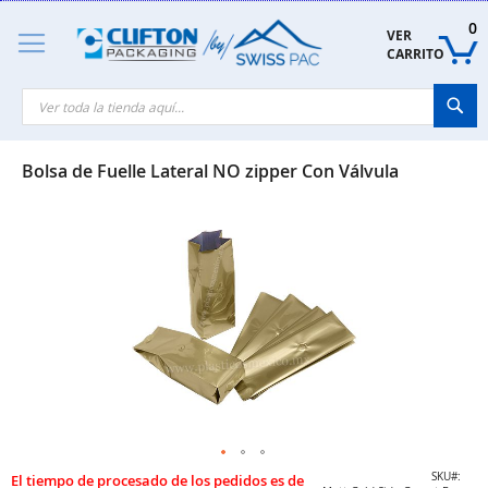
Skip
to
0
VER 
Content
CARRITO
Sea
Bolsa de Fuelle Lateral NO zipper Con Válvula
Skip
to
the
end
of
the
images
gallery
Skip
SKU