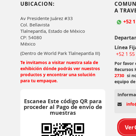
UBICACION:
COMUN
A TRAV
Av Presidente Juárez #33
+52 1
Col. Bellavista
Tlalnepantla, Estado de México
Departa
CP: 54080
México
Línea Fij
(Dentro de World Park Tlalnepantla III)
+52 1 55
Te invitamos a visitar nuestra sala de
Por favor
exhibición dónde podrás ver nuestros
Recursos
productos y encontrar una solución
2730
si n
para tu empaque.
equipo de
Informa
Escanea Este código QR para
info
proceder al Pago de envío de
muestras