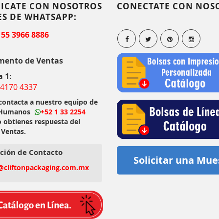
ICATE CON NOSOTROS
CONECTATE CON NOS
ES DE WHATSAPP:
 55 3966 8886
mento de Ventas
a 1:
 4170 4337
 contacta a nuestro equipo de
 Humanos
+52 1 33 2254
o obtienes respuesta del
 Ventas.
ción de Contacto
Solicitar una Mue
@cliftonpackaging.com.mx