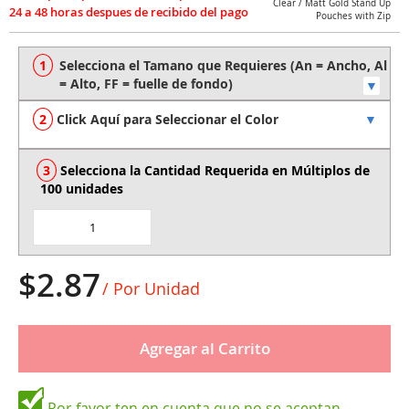
Clear / Matt Gold Stand Up
to
Pouches with Zip
the
beginning
of
the
images
Click Aquí para Seleccionar el Color
gallery
Selecciona la Cantidad Requerida en Múltiplos de 
100 unidades
$2.87
/ Por Unidad
Agregar al Carrito
Por favor ten en cuenta que no se aceptan