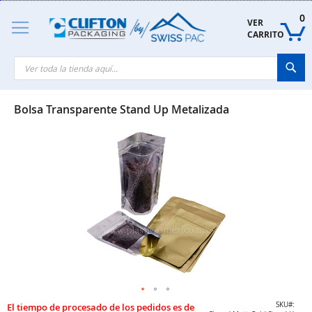
Skip
to
0
VER 
Content
CARRITO
Sea
Bolsa Transparente Stand Up Metalizada
Skip
to
the
end
of
the
images
gallery
Skip
SKU