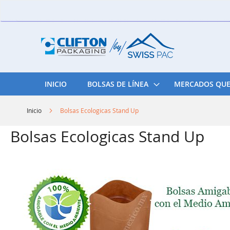
Skip
to
Content
INICIO
BOLSAS DE LÍNEA
MERCADOS QUE
Inicio
Bolsas Ecologicas Stand Up
Bolsas Ecologicas Stand Up
Skip
to
the
end
of
the
images