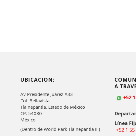
UBICACION:
COMUN
A TRAV
Av Presidente Juárez #33
+52 1
Col. Bellavista
Tlalnepantla, Estado de México
Departa
CP: 54080
México
Línea Fij
(Dentro de World Park Tlalnepantla III)
+52 1 55