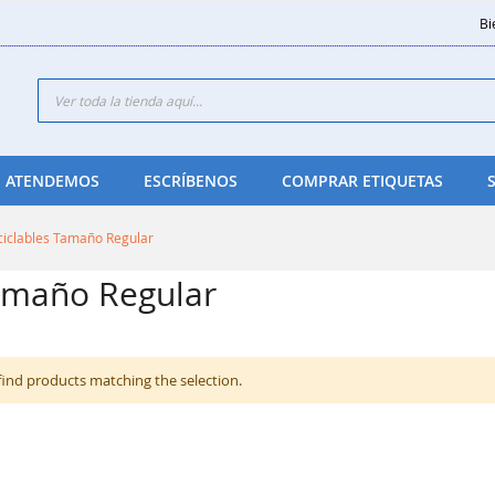
Bi
Search
 ATENDEMOS
ESCRÍBENOS
COMPRAR ETIQUETAS
ciclables Tamaño Regular
Tamaño Regular
find products matching the selection.