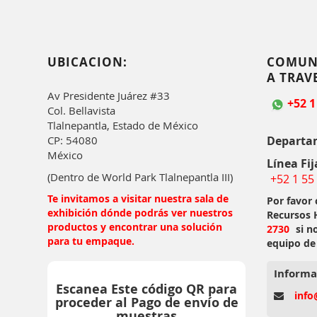
UBICACION:
COMUN
A TRAV
Av Presidente Juárez #33
+52 1
Col. Bellavista
Tlalnepantla, Estado de México
Departa
CP: 54080
México
Línea Fij
(Dentro de World Park Tlalnepantla III)
+52 1 55
Te invitamos a visitar nuestra sala de
Por favor
exhibición dónde podrás ver nuestros
Recursos
productos y encontrar una solución
2730
si n
para tu empaque.
equipo de
Informa
Escanea Este código QR para
info
proceder al Pago de envío de
muestras