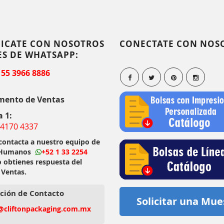
ICATE CON NOSOTROS
CONECTATE CON NOS
ES DE WHATSAPP:
 55 3966 8886
mento de Ventas
a 1:
 4170 4337
 contacta a nuestro equipo de
 Humanos
+52 1 33 2254
o obtienes respuesta del
 Ventas.
ción de Contacto
Solicitar una Mue
@cliftonpackaging.com.mx